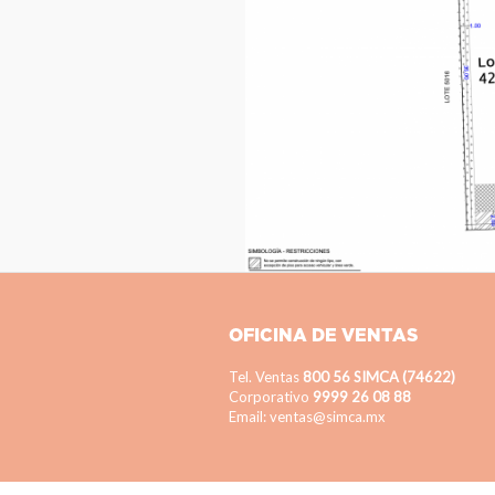
OFICINA DE VENTAS
Tel. Ventas
800 56 SIMCA (74622)
Corporativo
9999 26 08 88
Email: ventas@simca.mx