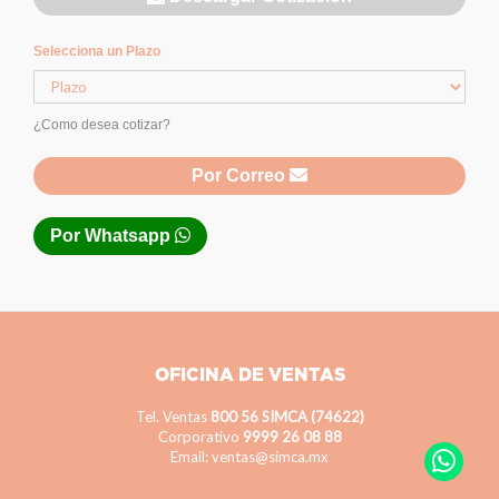
Selecciona un Plazo
¿Como desea cotizar?
Por Correo
Por Whatsapp
OFICINA DE VENTAS
Tel. Ventas
800 56 SIMCA (74622)
Corporativo
9999 26 08 88
Email: ventas@simca.mx