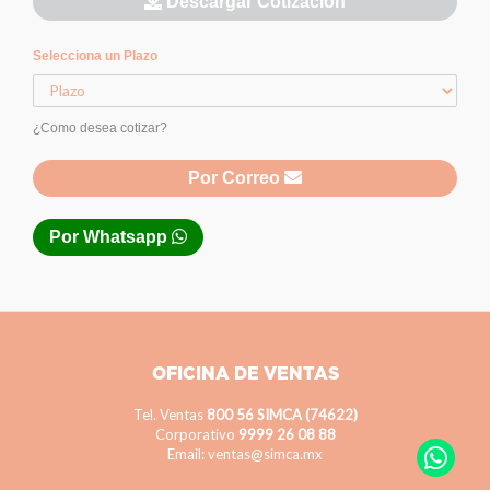
Descargar Cotización
Selecciona un Plazo
¿Como desea cotizar?
Por Correo
Por Whatsapp
OFICINA DE VENTAS
Tel. Ventas
800 56 SIMCA (74622)
Corporativo
9999 26 08 88
Email: ventas@simca.mx