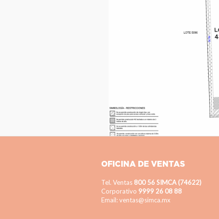
OFICINA DE VENTAS
Tel. Ventas
800 56 SIMCA (74622)
Corporativo
9999 26 08 88
Email: ventas@simca.mx