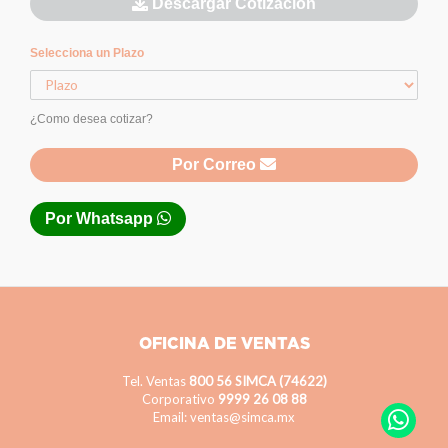
Descargar Cotización
Selecciona un Plazo
¿Como desea cotizar?
Por Correo
Por Whatsapp
OFICINA DE VENTAS
Tel. Ventas
800 56 SIMCA (74622)
Corporativo
9999 26 08 88
Email: ventas@simca.mx