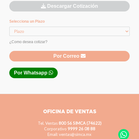
Descargar Cotización
Selecciona un Plazo
¿Como desea cotizar?
Por Correo
Por Whatsapp
OFICINA DE VENTAS
Tel. Ventas
800 56 SIMCA (74622)
Corporativo
9999 26 08 88
Email: ventas@simca.mx