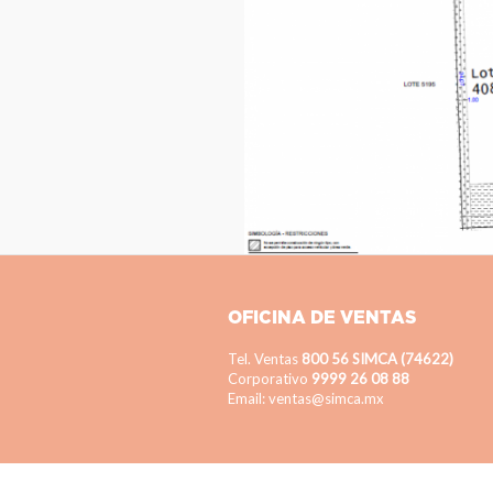
OFICINA DE VENTAS
Tel. Ventas
800 56 SIMCA (74622)
Corporativo
9999 26 08 88
Email: ventas@simca.mx